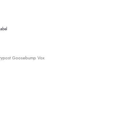
Label
Flyypost Goosebump Vox