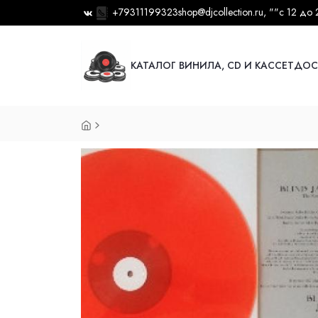
+79311199323
shop@djcollection.ru
, ""
с 12 до 
КАТАЛОГ ВИНИЛА, CD И КАССЕТ
ДОС