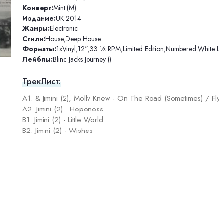
Конверт:
Mint (M)
Издание:
UK 2014
Жанры:
Electronic
Стили:
House
,
Deep House
Форматы:
1xVinyl
,
12"
,
33 ⅓ RPM
,
Limited Edition
,
Numbered
,
White 
Лейблы:
Blind Jacks Journey ()
ТрекЛист:
A1. & Jimini (2), Molly Knew - On The Road (Sometimes) / 
A2. Jimini (2) - Hopeness
B1. Jimini (2) - Little World
B2. Jimini (2) - Wishes