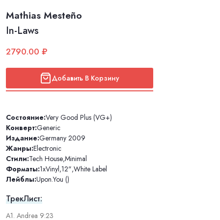
Mathias Mesteño
In-Laws
2790.00 ₽
Добавить В Корзину
Состояние:
Very Good Plus (VG+)
Конверт:
Generic
Издание:
Germany 2009
Жанры:
Electronic
Стили:
Tech House
,
Minimal
Форматы:
1xVinyl
,
12"
,
White Label
Лейблы:
Upon.You ()
ТрекЛист:
A1. Andrea 9:23