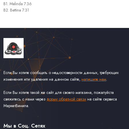
B1. Melinda 7:36
B2. Bettina 7:31
Если Вы хотите сообщить о недостоверности данных, требующих
изменения или удаления на данном сайте,
напишите нам
.
Если Вы хотите такой же сайт для своего магазина, пожалуйста
свяжитесь с нами через
форму обратной связи
на сайте сервиса
МаркетВинила.
Каталог Винила, CD и Кассет
Доставка и Оплата
Мы в Соц. Сетях