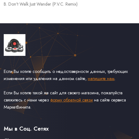
B. Don't Walk Just Wander (P.V.C. Remix)
Если Вы хотите сообщить о недостоверности данных, требующих
изменения или удаления на данном сайте,
напишите нам
.
Если Вы хотите такой же сайт для своего магазина, пожалуйста
свяжитесь с нами через
форму обратной связи
на сайте сервиса
МаркетВинила.
Каталог Винила, CD и Кассет
Доставка и Оплата
Мы в Соц. Сетях
Контакты