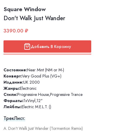
Square Window
Don't Walk Just Wander
3390.00 ₽
Добавить В Корзину
Состояние:
Near Mint (NM or M-)
Конверт:
Very Good Plus (VG+)
Издание:
UK 2000
Жанры:
Electronic
Стили:
Progressive House
,
Progressive Trance
Форматы:
1xVinyl
,
12"
Лейблы:
Electric M.E.L.T. ()
ТрекЛист:
A. Don't Walk Just Wander (Tormention Remix)