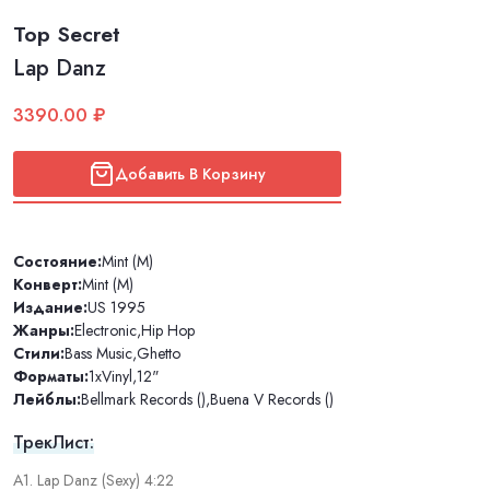
Top Secret
Lap Danz
3390.00 ₽
Добавить В Корзину
Состояние:
Mint (M)
Конверт:
Mint (M)
Издание:
US 1995
Жанры:
Electronic
,
Hip Hop
Стили:
Bass Music
,
Ghetto
Форматы:
1xVinyl
,
12"
Лейблы:
Bellmark Records ()
,
Buena V Records ()
ТрекЛист:
A1. Lap Danz (Sexy) 4:22