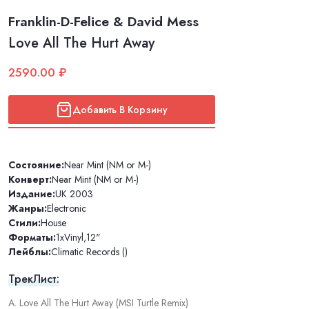
Franklin-D-Felice & David Mess
Love All The Hurt Away
2590.00 ₽
Добавить В Корзину
Состояние:
Near Mint (NM or M-)
Конверт:
Near Mint (NM or M-)
Издание:
UK 2003
Жанры:
Electronic
Стили:
House
Форматы:
1xVinyl
,
12"
Лейблы:
Climatic Records ()
ТрекЛист:
A. Love All The Hurt Away (MSI Turtle Remix)