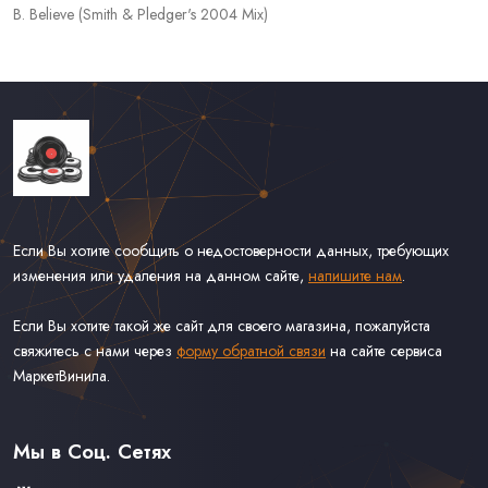
B. Believe (Smith & Pledger's 2004 Mix)
Если Вы хотите сообщить о недостоверности данных, требующих
изменения или удаления на данном сайте,
напишите нам
.
Если Вы хотите такой же сайт для своего магазина, пожалуйста
свяжитесь с нами через
форму обратной связи
на сайте сервиса
МаркетВинила.
Каталог Винила, CD и Кассет
Доставка и Оплата
Мы в Соц. Сетях
Контакты