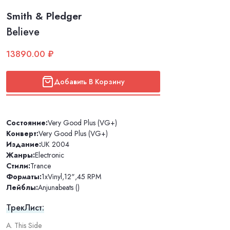
Smith & Pledger
Believe
13890.00 ₽
Добавить В Корзину
Состояние:
Very Good Plus (VG+)
Конверт:
Very Good Plus (VG+)
Издание:
UK 2004
Жанры:
Electronic
Стили:
Trance
Форматы:
1xVinyl
,
12"
,
45 RPM
Лейблы:
Anjunabeats ()
ТрекЛист:
A. This Side