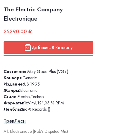
The Electric Company
Electronique
25290.00 ₽
Добавить В Корзину
Состояние:
Very Good Plus (VG+)
Конверт:
Generic
Издание:
US 1995
Жанры:
Electronic
Стили:
Electro
,
Techno
Форматы:
1xVinyl
,
12"
,
33 ⅓ RPM
Лейблы:
Ind-X Records ()
ТрекЛист:
A1. Electronique (Rob's Disputed Mix)