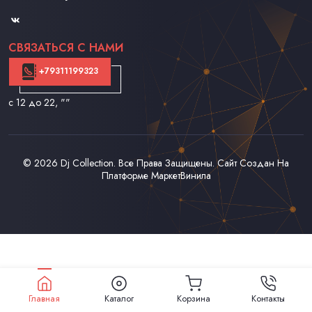
Контакты
СВЯЗАТЬСЯ С НАМИ
+79311199323
с 12 до 22
, ""
© 2026
Dj Collection
. Все Права Защищены. Сайт Создан На
Платформе
МаркетВинила
Главная
Каталог
Корзина
Контакты