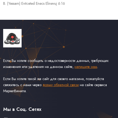
B. (Yessam) Evitceted Enecs Elinevuj 6:16
Если Вы хотите сообщить о недостоверности данных, требующих
изменения или удаления на данном сайте,
напишите нам
.
Если Вы хотите такой же сайт для своего магазина, пожалуйста
свяжитесь с нами через
форму обратной связи
на сайте сервиса
МаркетВинила.
Каталог Винила, CD и Кассет
Доставка и Оплата
Мы в Соц. Сетях
Контакты