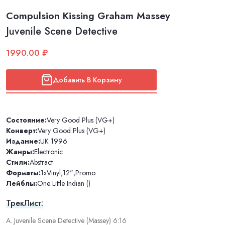
Compulsion Kissing Graham Massey
Juvenile Scene Detective
1990.00 ₽
Добавить В Корзину
Состояние:
Very Good Plus (VG+)
Конверт:
Very Good Plus (VG+)
Издание:
UK 1996
Жанры:
Electronic
Стили:
Abstract
Форматы:
1xVinyl
,
12"
,
Promo
Лейблы:
One Little Indian ()
ТрекЛист:
A. Juvenile Scene Detective (Massey) 6:16