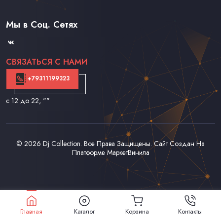
Каталог Винила, CD и Кассет
Доставка и Оплата
Мы в Соц. Сетях
Контакты
СВЯЗАТЬСЯ С НАМИ
+79311199323
с 12 до 22
, ""
© 2026
Dj Collection
. Все Права Защищены. Сайт Создан На
Платформе
МаркетВинила
Главная
Каталог
Корзина
Контакты