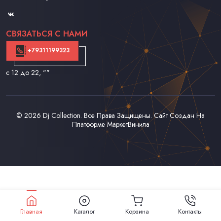
Контакты
СВЯЗАТЬСЯ С НАМИ
+79311199323
с 12 до 22
, ""
© 2026
Dj Collection
. Все Права Защищены. Сайт Создан На
Платформе
МаркетВинила
Главная
Каталог
Корзина
Контакты