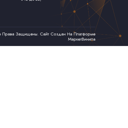
се Права Защищены. Сайт Создан На Платформе
МаркетВинила