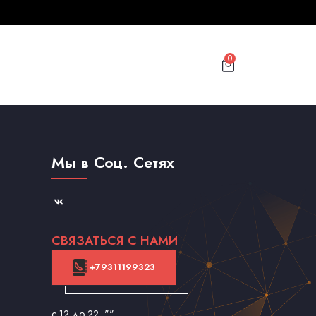
0
Мы в Соц. Сетях
СВЯЗАТЬСЯ С НАМИ
+79311199323
с 12 до 22
, ""