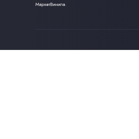
МаркетВинила.