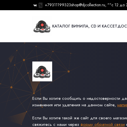
+79311199323
shop@djcollection.ru
, ""
с 12 до 
КАТАЛОГ ВИНИЛА, CD И КАССЕТ
ДОС
Если Вы хотите сообщить о недостоверности д
изменения или удаления на данном сайте,
напи
Если Вы хотите такой же сайт для своего магаз
свяжитесь с нами через
форму обратной связи
н