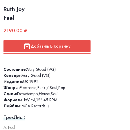
Ruth Joy
Feel
2190.00 ₽
Добавить В Корзину
Состояние:
Very Good (VG)
Конверт:
Very Good (VG)
Издание:
UK 1992
Жанры:
Electronic
,
Funk / Soul
,
Pop
Стили:
Downtempo
,
House
,
Soul
Форматы:
1xVinyl
,
12"
,
45 RPM
Лейблы:
MCA Records ()
ТрекЛист:
A. Feel