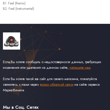
B1. Feel (Remix)
B2. Feel (Instrumental)
Если Вы хотите сообщить о недостоверности данных, требующих
изменения или удаления на данном сайте,
напишите нам
.
Если Вы хотите такой же сайт для своего магазина, пожалуйста
свяжитесь с нами через
форму обратной связи
на сайте сервиса
МаркетВинила.
Каталог Винила, CD и Кассет
Доставка и Оплата
Мы в Соц. Сетях