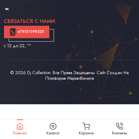
Контакты
СВЯЗАТЬСЯ С НАМИ
+79311199323
с 12 до 22
, ""
© 2026
Dj Collection
. Все Права Защищены. Сайт Создан На
Платформе
МаркетВинила
Главная
Каталог
Корзина
Контакты