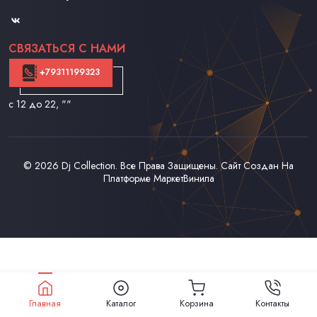
Контакты
СВЯЗАТЬСЯ С НАМИ
+79311199323
с 12 до 22
, ""
© 2026
Dj Collection
. Все Права Защищены. Сайт Создан На
Платформе
МаркетВинила
Главная
Каталог
Корзина
Контакты