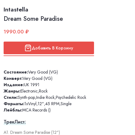
Intastella
Dream Some Paradise
1990.00 ₽
Добавить В Корзину
Состояние:
Very Good (VG)
Конверт:
Very Good (VG)
Издание:
UK 1991
Жанры:
Electronic
,
Rock
Стили:
Synth-pop
,
Indie Rock
,
Psychedelic Rock
Форматы:
1xVinyl
,
12"
,
45 RPM
,
Single
Лейблы:
MCA Records ()
ТрекЛист:
A1. Dream Some Paradise (12")