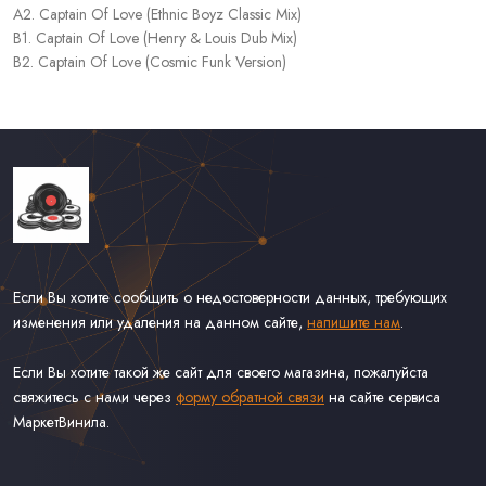
A2. Captain Of Love (Ethnic Boyz Classic Mix)
B1. Captain Of Love (Henry & Louis Dub Mix)
B2. Captain Of Love (Cosmic Funk Version)
Если Вы хотите сообщить о недостоверности данных, требующих
изменения или удаления на данном сайте,
напишите нам
.
Если Вы хотите такой же сайт для своего магазина, пожалуйста
свяжитесь с нами через
форму обратной связи
на сайте сервиса
МаркетВинила.
Каталог Винила, CD и Кассет