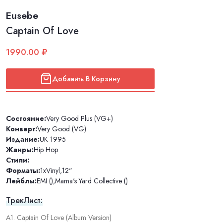
Eusebe
Captain Of Love
1990.00 ₽
Добавить В Корзину
Состояние:
Very Good Plus (VG+)
Конверт:
Very Good (VG)
Издание:
UK 1995
Жанры:
Hip Hop
Стили:
Форматы:
1xVinyl
,
12"
Лейблы:
EMI ()
,
Mama's Yard Collective ()
ТрекЛист:
A1. Captain Of Love (Album Version)